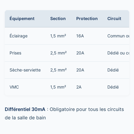
Équipement
Section
Protection
Circuit
Éclairage
1,5 mm²
16A
Commun ou d
Prises
2,5 mm²
20A
Dédié ou co
Sèche-serviette
2,5 mm²
20A
Dédié
VMC
1,5 mm²
2A
Dédié
Différentiel 30mA
: Obligatoire pour tous les circuits
de la salle de bain