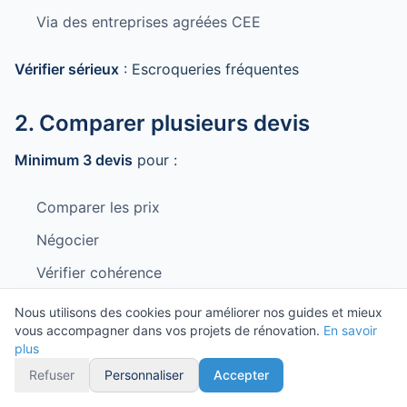
Via des entreprises agréées CEE
Vérifier sérieux
: Escroqueries fréquentes
2. Comparer plusieurs devis
Minimum 3 devis
pour :
Comparer les prix
Négocier
Vérifier cohérence
Nous utilisons des cookies pour améliorer nos guides et mieux
Écart acceptable
: ±20% entre devis
vous accompagner dans vos projets de rénovation.
En savoir
plus
3. Groupement d'achat
Refuser
Personnaliser
Accepter