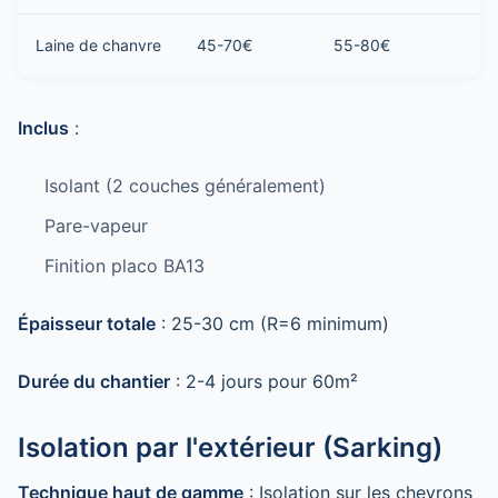
Laine de chanvre
45-70€
55-80€
3 
Inclus
:
Isolant (2 couches généralement)
Pare-vapeur
Finition placo BA13
Épaisseur totale
: 25-30 cm (R=6 minimum)
Durée du chantier
: 2-4 jours pour 60m²
Isolation par l'extérieur (Sarking)
Technique haut de gamme
: Isolation sur les chevrons