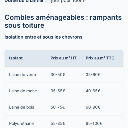
Durée du chantier
: 1 jour pour 100m²
Combles aménageables : rampants
sous toiture
Isolation entre et sous les chevrons
Isolant
Prix au m² HT
Prix au m² TTC
P
Laine de verre
30-50€
35-60€
2 
Laine de roche
35-55€
40-65€
2 
Laine de bois
50-75€
60-90€
3 
Polyuréthane
55-85€
65-100€
3 