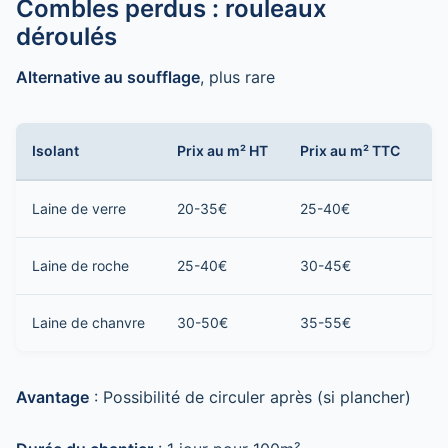
Combles perdus : rouleaux
déroulés
Alternative au soufflage
, plus rare
Isolant
Prix au m² HT
Prix au m² TTC
Po
Laine de verre
20-35€
25-40€
2 
Laine de roche
25-40€
30-45€
3 
Laine de chanvre
30-50€
35-55€
3 
Avantage
: Possibilité de circuler après (si plancher)