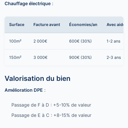
Chauffage électrique
:
Surface
Facture avant
Économies/an
Avec aides
100m²
2 000€
600€ (30%)
1-2 ans
150m²
3 000€
900€ (30%)
2-3 ans
Valorisation du bien
Amélioration DPE
:
Passage de F à D : +5-10% de valeur
Passage de E à C : +8-15% de valeur