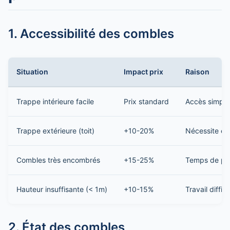
1. Accessibilité des combles
Situation
Impact prix
Raison
Trappe intérieure facile
Prix standard
Accès simple
Trappe extérieure (toit)
+10-20%
Nécessite éc
Combles très encombrés
+15-25%
Temps de pré
Hauteur insuffisante (< 1m)
+10-15%
Travail diffici
2. État des combles