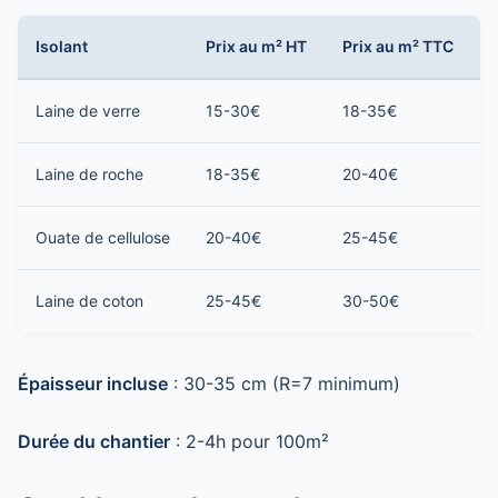
Isolant
Prix au m² HT
Prix au m² TTC
P
Laine de verre
15-30€
18-35€
1
Laine de roche
18-35€
20-40€
2
Ouate de cellulose
20-40€
25-45€
2
Laine de coton
25-45€
30-50€
3
Épaisseur incluse
: 30-35 cm (R=7 minimum)
Durée du chantier
: 2-4h pour 100m²